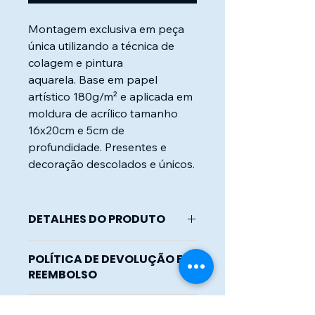
Montagem exclusiva em peça
única utilizando a técnica de
colagem e pintura
aquarela. Base em papel
artístico 180g/m² e aplicada em
moldura de acrílico tamanho
16x20cm e 5cm de
profundidade. Presentes e
decoração descolados e únicos.
DETALHES DO PRODUTO
Arte exclusiva em peça única.
POLÍTICA DE DEVOLUÇÃO E
Moldura de acrílico tipo encaixe.
REEMBOLSO
Por se tratar de peça única e
INFORMAÇÕES DE ENVIO