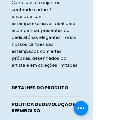
Caixa com 6 conjuntos
contendo cartão +
envelope com
estampa exclusiva. Ideal para
acompanhar presentes ou
dedicatórias elegantes. Todos
nossos cartões são
estampados com artes
próprias, desenhados por
artista e em coleções limitadas.
DETALHES DO PRODUTO
Cartão e envelope confeccionados
POLÍTICA DE DEVOLUÇÃO E
em papel especial 180g/m².
REEMBOLSO
Envelope em formato exclusivo.
Cartão 10x10cm fechado, 10x18cm
Nossos envelopes e cartões são
aberto.
INFORMAÇÕES DE ENVIO
feitos com desenhos exclusivos e