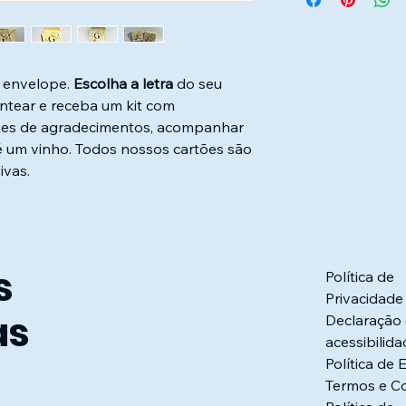
para cálculo de fret
+ envelope.
Escolha a letra
do seu
tear e receba um kit com
hetes de agradecimentos, acompanhar
é um vinho. Todos nossos cartões são
ivas.
s
Política de
Privacidade
as
Declaração
acessibilid
Política de 
Termos e C