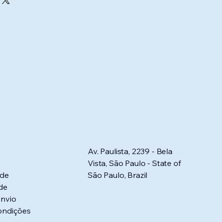
e no carrrinho de compras.
Av. Paulista, 2239 - Bela
Vista, São Paulo - State of
 de
São Paulo, Brazil
ade
Envio
ondições