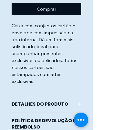
Comprar
Caixa com conjuntos cartão +
envelope com impressão na
aba interna. Dá um tom mais
sofisticado, ideal para
acompanhar presentes
exclusivos ou delicados. Todos
nossos cartões são
estampados com artes
exclusivas.
DETALHES DO PRODUTO
Cartão e envelope confeccionados
POLÍTICA DE DEVOLUÇÃO E
em papel especial 180g/m².
REEMBOLSO
Envelope em formato exclusivo.