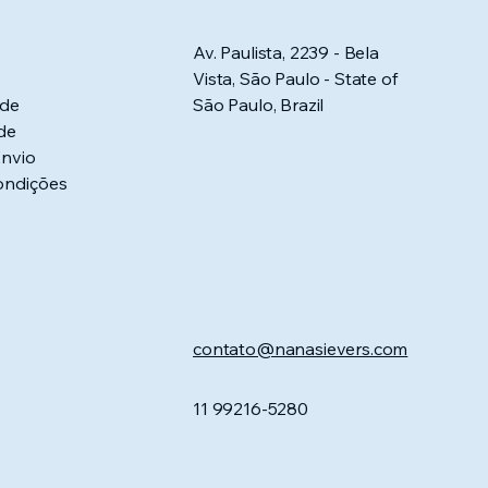
Av. Paulista, 2239 - Bela
Vista, São Paulo - State of
 de
São Paulo, Brazil
ade
Envio
ondições
contato@nanasievers.com
11 99216-5280