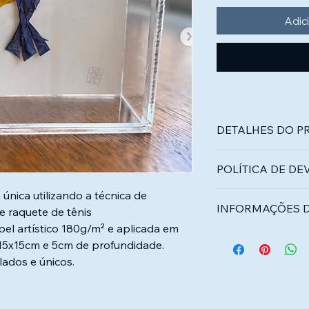
Adic
DETALHES DO P
Arte exclusiva em pe
POLÍTICA DE D
Moldura de acrílico t
nica utilizando a técnica de
Por se tratar de peç
INFORMAÇÕES D
devolução, apenas su
de raquete de tênis
estravio ou risco me
l artístico 180g/m² e aplicada em
Entrega via Correi
recebimento da peç
 15x15cm e 5cm de profundidade.
para proteção. Consu
ados e únicos.
compras.