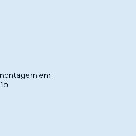
, montagem em
x15